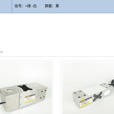
信号：+绿 -白 屏蔽：黄
ct