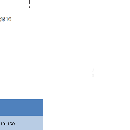
410±15Ω