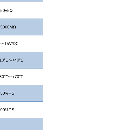
350±5Ω
≥5000MΩ
5～15V/DC
-10℃～+40℃
-30℃～+70℃
150%F.S
200%F.S