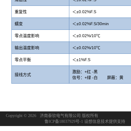
重复性
＜±0.02%F.S
蠕变
＜±0.02%F.S/30min
零点温度影响
＜±0.02%/10℃
输出温度影响
＜±0.02%/10℃
零点平衡
＜±1%F.S
激励：+红 -黑
接线方式
信号：+绿 -白 屏蔽：黄
Copyright © 2026 济南泰钦电气有限公司 版权所有
鲁ICP备18037929号-1
设想信息技术
提供支持