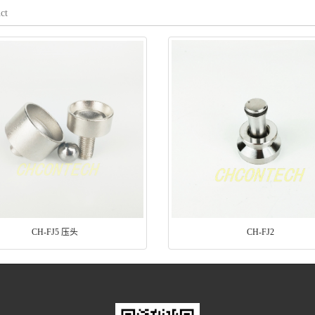
ct
CH-FJ5 压头
CH-FJ2