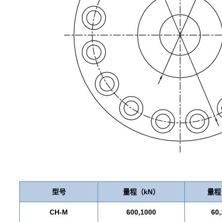
型号
量程（kN）
量程
CH-M
600,1000
60,