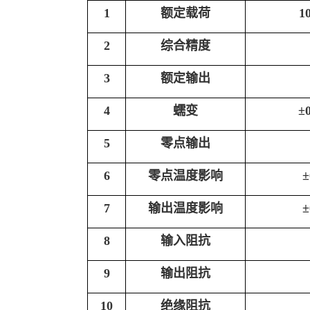
1
额定载荷
1
2
综合精度
3
额定输出
4
蠕变
±
5
零点输出
6
零点温度影响
±
7
输出温度影响
±
8
输入阻抗
9
输出阻抗
10
绝缘阻抗