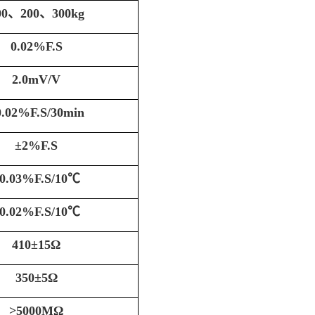
00、200、300kg
0.02
%F.S
2.0mV/V
0.02
%F.S
/30min
±
2
%F.S
0.03
%F.S
/10
℃
0.02
%F.S
/10
℃
410
±1
5
Ω
350±
5
Ω
>
5000MΩ