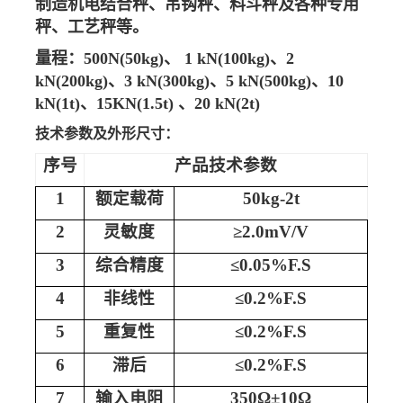
制造机电结合秤、吊钩秤、料斗秤及各种专用
秤、工艺秤等。
量程：
500N(50kg)、 1 kN(100kg)、2
kN(200kg)、3 kN(300kg)、5 kN(500kg)、10
kN(1t)、15KN(1.5t) 、20 kN(2t)
技术参数及外形尺寸：
序号
产品技术参数
1
额定载荷
5
0kg-2
t
2
灵敏度
≥2.0mV/V
3
综合精度
≤0.05%F.S
4
非线性
≤
0.2%
F.S
5
重复性
≤
0.2%
F.S
6
滞后
≤
0.2%
F.S
7
输入电阻
350Ω±10Ω