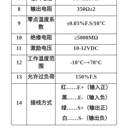
8
输出电阻
350Ω±2
零点温度系
9
±0.03%F.S/10°C
数
10
绝缘电阻
≥
5
000MΩ
11
激励电压
10
-1
2
VDC
工作温度范
12
-10°C~+70°C
围
13
允许过负荷
150%F.S
红
……E+（输入正）
黑
……E-（输入负）
1
4
接线方式
绿
……S+（输出正）
白
……S-（输出负）