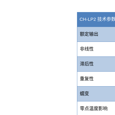
CH-LP2 技术参
额定输出
非线性
滞后性
重复性
蠕变
零点温度影响