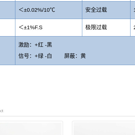
＜±0.02%/10℃
安全过载
＜±1%F.S
极限过载
激励：+红 -黑
信号：+绿 -白 屏蔽：黄
ct