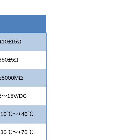
410±15Ω
350±5Ω
≥5000MΩ
5～15V/DC
-10℃～+40℃
-30℃～+70℃