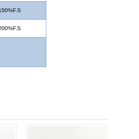
150%F.S
200%F.S