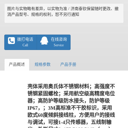
图片与实物略有差异，以实物为准 / 济南泰钦保留随时更改、撤
消产品型号、规格的权利，恕不另行通知
拨打电话
在线咨询
Call
Service
产品概述
规格参数
产品手册
壳体采用奥氏体不锈钢材料；高强度不
锈钢紧固螺栓；采用航空级高精度电位
器；高防护等级防水接头，防护等级
IP67
，；
3M
高标准不干胶标识，采用
欧式
60
度倾斜接线柱，方便用户的接线
与调试，可接
1-4
只传感器，五线制输