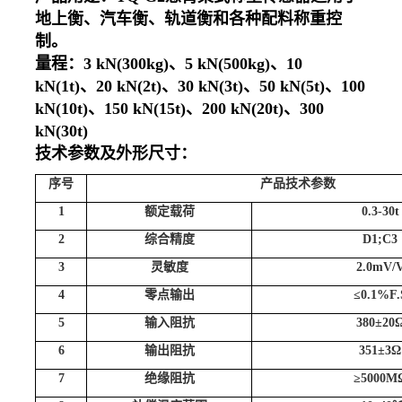
地上衡、汽车衡、轨道衡和各种配料称重控
制。
量程：3 kN(300kg)、5 kN(500kg)、10
kN(1t)、20 kN(2t)、30 kN(3t)、50 kN(5t)、100
kN(10t)、150 kN(15t)、200 kN(20t)、300
kN(30t)
技术参数及外形尺寸：
序号
产品技术参数
1
额定载荷
0.3-30t
2
综合精度
D1;C3
3
灵敏度
2.0mV/
4
零点输出
≤0.1%F.
5
输入阻抗
380±20
6
输出阻抗
351±3Ω
7
绝缘阻抗
≥5000M