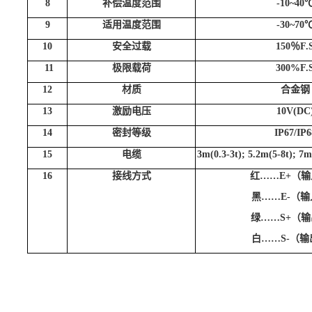
8
补偿温度范围
-10~40
9
适用温度范围
-30~70
10
安全过载
150％F.
11
极限载荷
300%F.
12
材质
合金钢
13
激励电压
10V(DC
14
密封等级
IP67/IP6
15
电缆
3m(0.3-3t); 5.2m(5-8t); 7m
16
接线方式
红……E+（
黑……E-（
绿……S+（
白……S-（