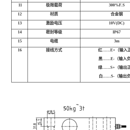
11
极限载荷
300%F.S
12
材质
合金钢
13
激励电压
10V(DC)
14
密封等级
IP67
15
电缆
3m
16
接线方式
红……E+（输入
黑……E-（输入
绿……S+（输出
白……S-（输出