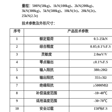
量程：
500N(50kg)、1
k
N(100kg)、2
k
N(200kg)、
3k
N(
3
00kg)、
5k
N(
5
00kg)、
10k
N(
1t
)、20
k
N(2
t
)、
2
5k
N(2
.5t
)
技术参数及外形尺寸：
序号
产品技术参数
1
额定载荷
0.5
-2
5
k
N
2
综合精度
0.05;0.1%F.S
3
灵敏度
2.0mV/V
4
零点输出
≤0.1%F.S
5
输入阻抗
380±20Ω
6
输出阻抗
351±3Ω
7
绝缘阻抗
≥5000MΩ
8
补偿温度范围
-10~40℃
9
适用温度范围
-30~70℃
10
安全过载
150％F.S