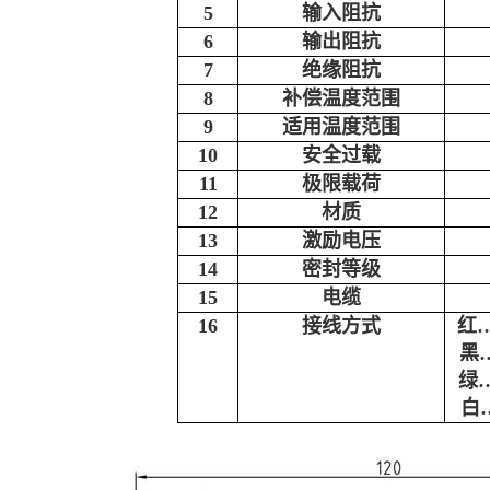
5
输入阻抗
6
输出阻抗
7
绝缘阻抗
8
补偿温度范围
9
适用温度范围
10
安全过载
11
极限载荷
12
材质
13
激励电压
14
密封等级
15
电缆
16
接线方式
红
黑
绿
白