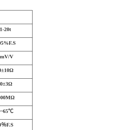
.1-20t
05%F.S
0mV/V
0±10Ω
50±3Ω
000MΩ
0~65℃
0％F.S