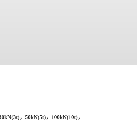
0kN(3t)，50kN(5t)，100kN(10t)，