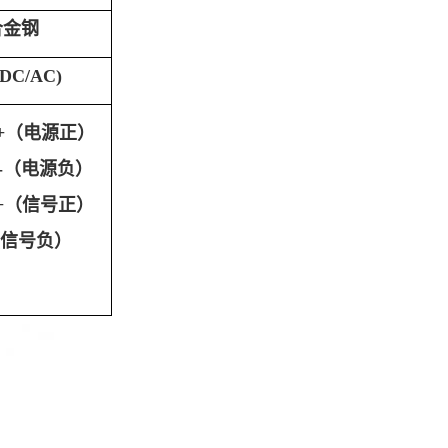
合金钢
(DC/AC)
+（
电源
正）
-（
电源
负）
+（
信号
正）
信号
负）