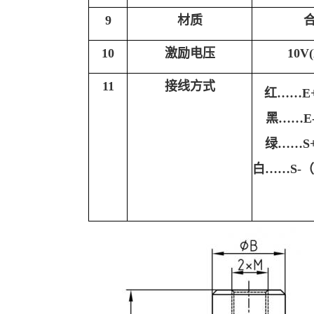
9
材质
10
激励电压
10V
11
接线方式
红
……E
黑
……E
绿
……S
白
……S-（