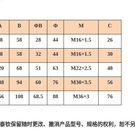
A
B
ΦB
Φ
M
C
8
58
28
44
M16×1.5
26
8
58
32
44
M16×1.5
30
20
68
51
63
M22×
2.5
48
38
94
60
76
M30×
3.5
56
56
108
68.5
88
M36×3
76
济南泰钦保留随时更改、撤消产品型号、规格的权利，恕不