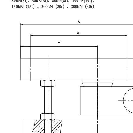
30kN(3t)、50kN(5t)、80kN(8t)、100kN(10t)、
150kN（15t）、200kN（20t）、300kN（30t）