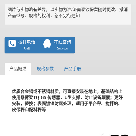
图片与实物略有差异，以实物为准/济南泰钦保留随时更改、撤消
产品型号、规格的权利，恕不另行通知
拨打电话
在线咨询
Call
Service
产品概述
规格参数
产品手册
优质合金钢或不锈钢材质，可直接安装在地上，基础结构上
使用悬臂梁TQ-G5 传感器，U型支撑，防止设备颠覆；更好
安装，替换；表面镀镍防腐处理，适用于平台秤、搅拌站、
皮带秤和配料秤等