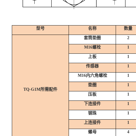
型号
名称
数量
套筒垫圈
2
M16螺栓
1
上板
1
传感器
1
M16内六角螺栓
1
垫圈
1
TQ-G1M所需配件
压板
1
下连接件
1
钢珠
1
上连接件
1
螺母
4